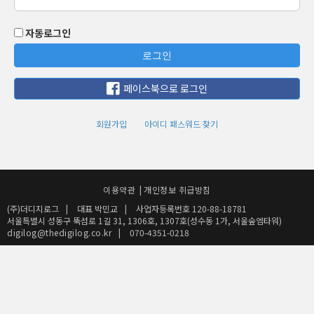
자동로그인
로그인
페이스북으로 로그인
회원가입
아이디 패스워드 찾기
이용약관
|
개인정보 취급방침
(주)더디지로그
|
대표 박민교
|
사업자등록번호 120-88-18781
서울특별시 성동구 뚝섬로 1길 31, 1306호, 1307호(성수동 1가, 서울숲엠타워)
digilog@thedigilog.co.kr
|
070-4351-0218